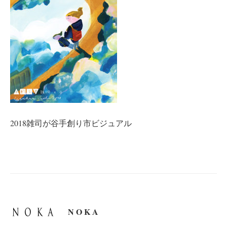
2018雑司が谷手創り市ビジュアル
N O K A