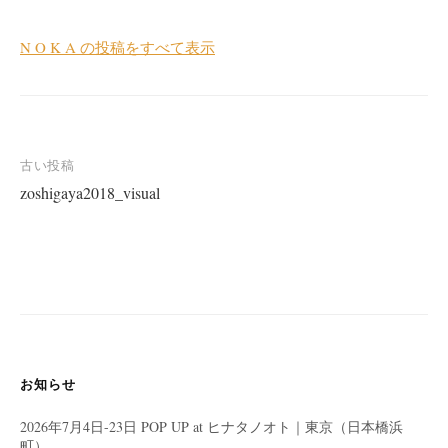
N O K A の投稿をすべて表示
投
古い投稿
zoshigaya2018_visual
稿
ナ
ビ
ゲ
ー
シ
ョ
お知らせ
ン
2026年7月4日-23日 POP UP at ヒナタノオト｜東京（日本橋浜
町）