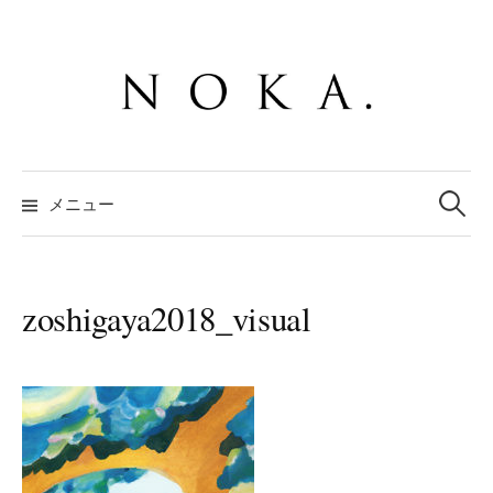
コ
ン
テ
ン
ツ
へ
検
ス
索:
メニュー
キ
ッ
プ
zoshigaya2018_visual