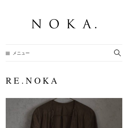
コ
ン
テ
ン
ツ
へ
検
ス
索:
メニュー
キ
ッ
プ
R E . N O K A