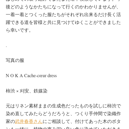
後どのようなかたちになって行くのかわかりませんが、
一着一着とつくった服たちがそれぞれ出来るだけ長く活
躍できる道を皆様と共に見つけてゆくことができました
ら幸いです。
.
写真の服
N O K A Cache-cœur dress
柿渋 × 刈安、鉄媒染
元はリネン素材ままの生成色だったものを試しに柿渋で
染め直してみたらどうだろうと、つくり手仲間で染織作
家の
武井春香さん
にご相談して、付けてあった木のボタ
ンも一緒に、植物の恵み深い良い色に染めていただきま