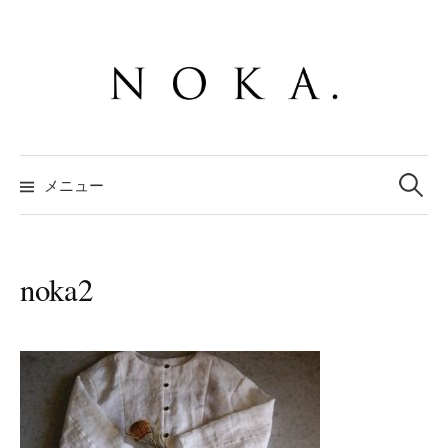
コ
ン
テ
ン
ツ
へ
検
ス
索:
メニュー
キ
ッ
プ
noka2