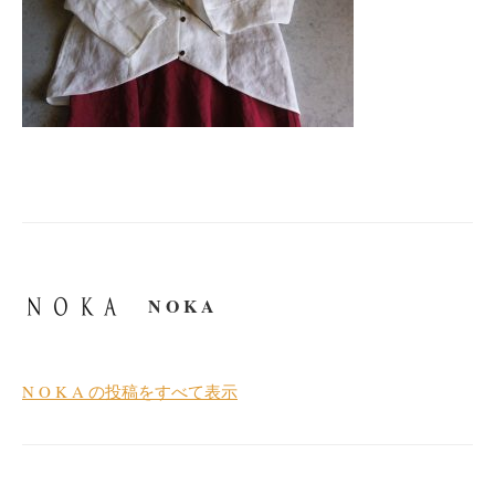
N O K A
N O K A の投稿をすべて表示