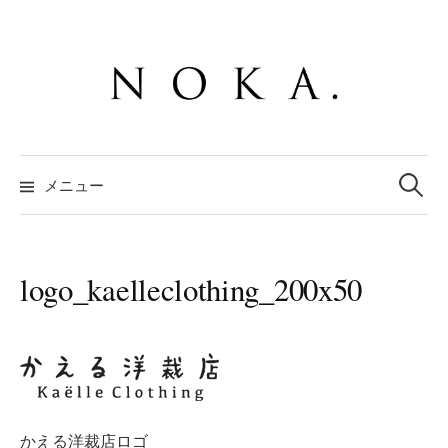
コ
ン
テ
ン
ツ
へ
検
ス
索:
メニュー
キ
ッ
プ
logo_kaelleclothing_200x50
かえる洋裁店ロゴ