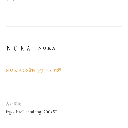
N O K A
N O K A の投稿をすべて表示
投
古い投稿
logo_kaelleclothing_200x50
稿
ナ