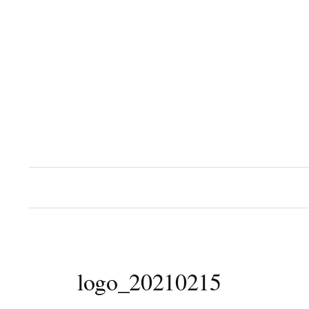
コ
ン
テ
ン
ツ
へ
ス
キ
ッ
プ
logo_20210215