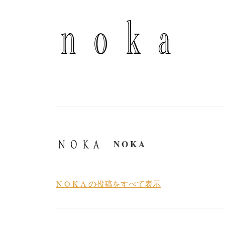
N O K A
N O K A の投稿をすべて表示