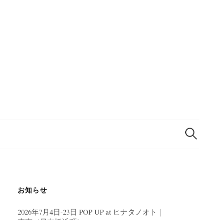
検
索:
お知らせ
2026年7月4日-23日 POP UP at ヒナタノオト｜