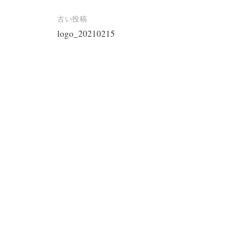
投
古い投稿
logo_20210215
稿
ナ
ビ
ゲ
ー
シ
ョ
ン