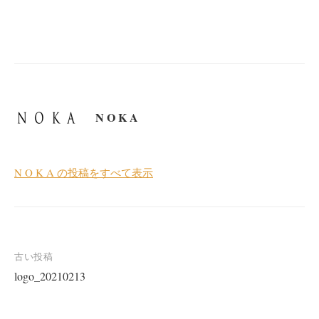
N O K A
N O K A の投稿をすべて表示
投
古い投稿
logo_20210213
稿
ナ