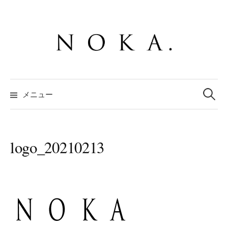
コ
ン
テ
ン
ツ
へ
検
ス
索:
メニュー
キ
ッ
プ
logo_20210213