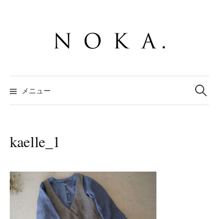
コ
ン
テ
ン
ツ
へ
検
ス
索:
メニュー
キ
ッ
プ
kaelle_1