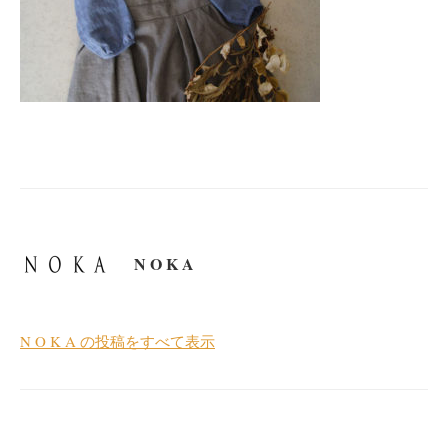
N O K A
N O K A の投稿をすべて表示