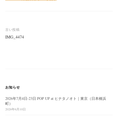
投
古い投稿
IMG_4474
稿
ナ
ビ
ゲ
ー
シ
ョ
お知らせ
ン
2026年7月4日-23日 POP UP at ヒナタノオト｜東京（日本橋浜
町）
2026年6月10日