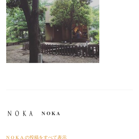
N O K A
N O K A の投稿をすべて表示