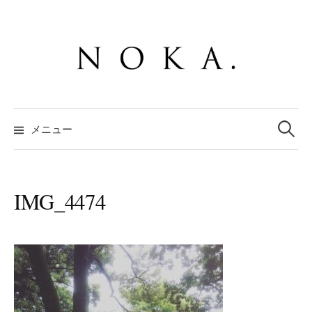
コ
ン
テ
ン
ツ
へ
検
ス
索:
メニュー
キ
ッ
プ
IMG_4474