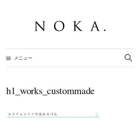
コ
ン
テ
ン
ツ
へ
検
ス
索:
メニュー
キ
ッ
プ
h1_works_custommade