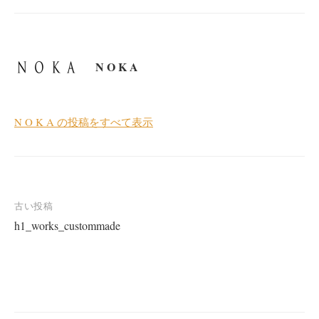
N O K A
N O K A の投稿をすべて表示
投
古い投稿
h1_works_custommade
稿
ナ
ビ
ゲ
ー