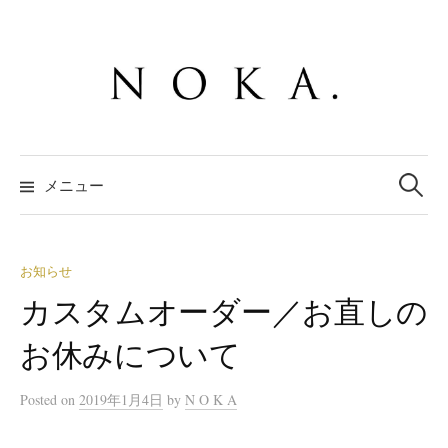
コ
ン
テ
ン
ツ
へ
検
ス
索:
メニュー
キ
ッ
プ
お知らせ
カスタムオーダー／お直しの
お休みについて
Posted
on
2019年1月4日
by
N O K A