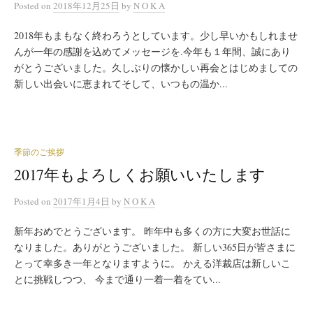
Posted
on
2018年12月25日
by
N O K A
2018年もまもなく終わろうとしています。少し早いかもしれませ
んが一年の感謝を込めてメッセージを.今年も１年間、誠にあり
がとうございました。久しぶりの懐かしい再会とはじめましての
新しい出会いに恵まれてそして、いつもの温か...
季節のご挨拶
2017年もよろしくお願いいたします
Posted
on
2017年1月4日
by
N O K A
新年おめでとうございます。 昨年中も多くの方に大変お世話に
なりました。ありがとうございました。 新しい365日が皆さまに
とって幸多き一年となりますように。 かえる洋裁店は新しいこ
とに挑戦しつつ、 今まで通り一着一着をてい...