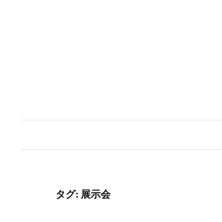
コ
ン
テ
ン
ツ
へ
ス
キ
ッ
プ
タグ:
展示会