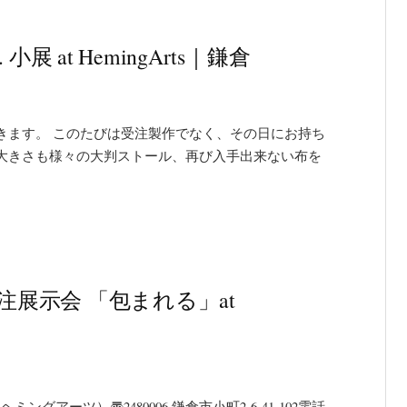
. 小展 at HemingArts｜鎌倉
きます。 このたびは受注製作でなく、その日にお持ち
大きさも様々の大判ストール、再び入手出来ない布を
 a 受注展示会 「包まれる」at
（ヘミングアーツ）〠2480006 鎌倉市小町2-6-41-102電話