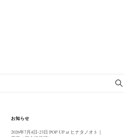
検
索:
お知らせ
2026年7月4日-23日 POP UP at ヒナタノオト｜