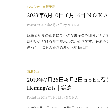
/
お知らせ
出展予定
2023年6月10日-6月16日 N O K A
Posted
on
2023年5月25日
by
N O K A
緑薫る初夏の鎌倉にて小さな展示会を開催いただ
帰りいただける即売展示会のかたちです。色彩も
使った一点ものを含め夏から初秋に向...
出展予定
2019年7月26日-8月2日 n o k
HemingArts｜鎌倉
Posted
on
2019年7月3日
by
N O K A
2019年7月26日（金）～8月2日（金）HemingArts 