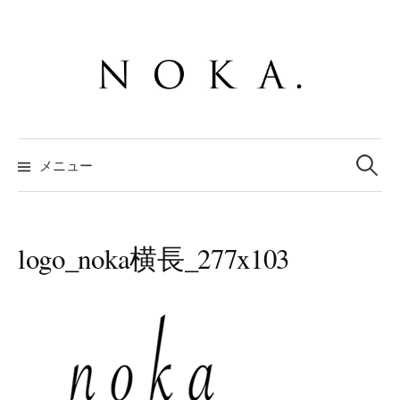
コ
ン
テ
ン
ツ
へ
検
ス
索:
メニュー
キ
ッ
プ
logo_noka横長_277x103