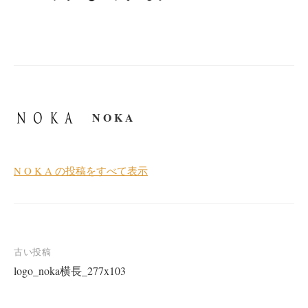
N O K A
N O K A の投稿をすべて表示
投
古い投稿
logo_noka横長_277x103
稿
ナ