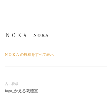
N O K A
N O K A の投稿をすべて表示
投
古い投稿
logo_かえる裁縫室
稿
ナ
ビ