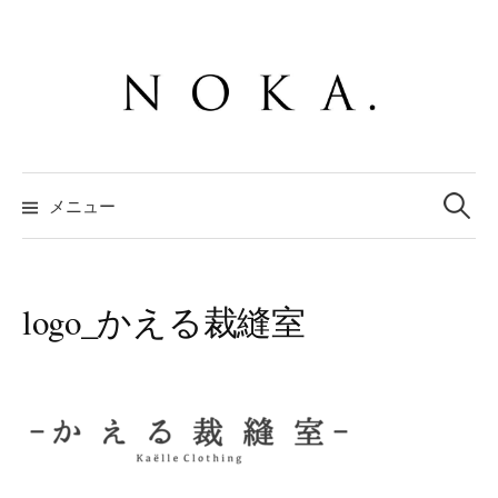
コ
ン
テ
ン
ツ
へ
検
ス
索:
メニュー
キ
ッ
プ
logo_かえる裁縫室