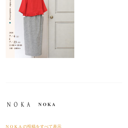
N O K A
N O K A の投稿をすべて表示