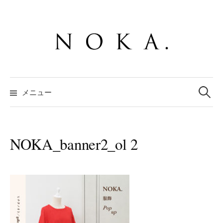
コ
ン
テ
ン
ツ
へ
検
ス
索:
メニュー
キ
ッ
プ
NOKA_banner2_ol 2