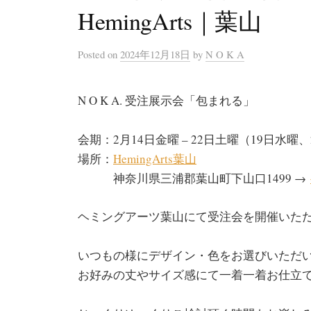
HemingArts｜葉山
Posted
on
2024年12月18日
by
N O K A
N O K A. 受注展示会「包まれる」
会期：2月14日金曜 – 22日土曜（19日水
場所：
HemingArts葉山
神奈川県三浦郡葉山町下山口1499 →
ヘミングアーツ葉山にて受注会を開催いた
いつもの様にデザイン・色をお選びいただ
お好みの丈やサイズ感にて一着一着お仕立