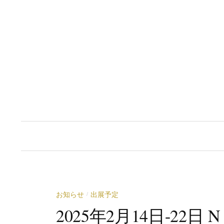
コ
ン
テ
ン
ツ
へ
ス
キ
ッ
プ
お知らせ
出展予定
/
2025年2月14日-22日 N