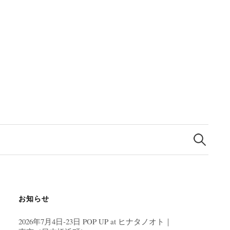
検
索:
お知らせ
2026年7月4日-23日 POP UP at ヒナタノオト｜