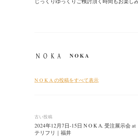
じっくりゆっくりご検討頂く時間もお楽し
N O K A
N O K A の投稿をすべて表示
投
古い投稿
2024年12月7日-15日 N O K A. 受注展示会 at
稿
テリフリ｜福井