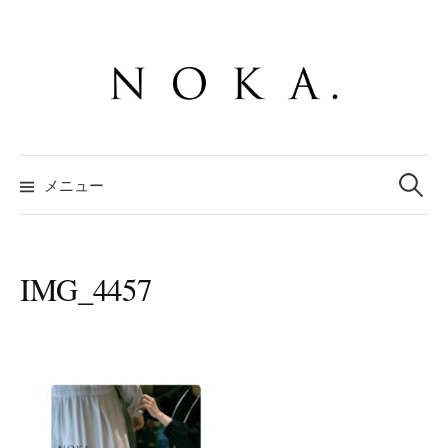
コ
ン
テ
ン
ツ
へ
検
ス
索:
メニュー
キ
ッ
プ
IMG_4457