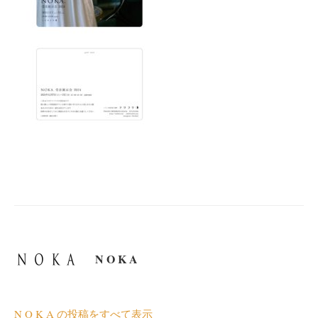
N O K A
N O K A の投稿をすべて表示