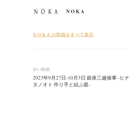
N O K A
N O K A の投稿をすべて表示
投
古い投稿
2023年9月27日-10月3日 銀座三越催事 -ヒナ
稿
タノオト 作り手と結ぶ庭-
ナ
ビ
ゲ
ー
シ