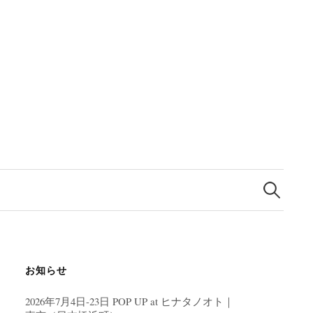
検
索:
お知らせ
2026年7月4日-23日 POP UP at ヒナタノオト｜