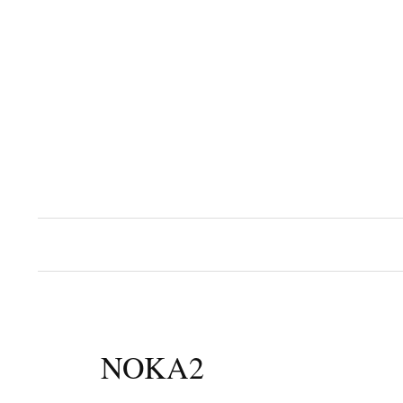
コ
ン
テ
ン
ツ
へ
ス
キ
ッ
プ
NOKA2