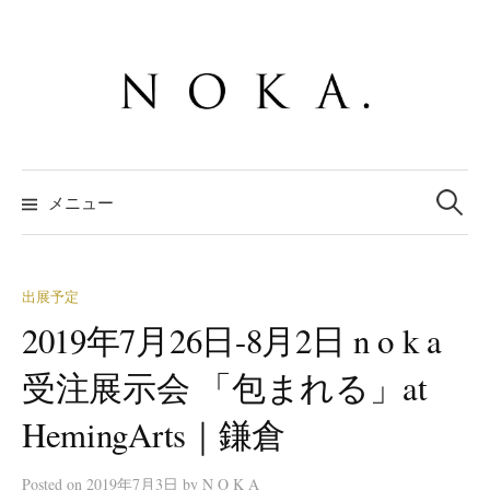
コ
ン
テ
ン
ツ
へ
検
ス
索:
メニュー
キ
ッ
プ
出展予定
2019年7月26日-8月2日 n o k a
受注展示会 「包まれる」at
HemingArts｜鎌倉
Posted
on
2019年7月3日
by
N O K A