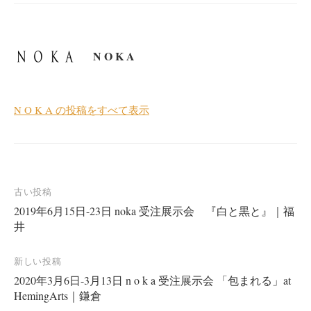
N O K A
N O K A の投稿をすべて表示
投
古い投稿
2019年6月15日-23日 noka 受注展示会 『白と黒と』｜福
稿
井
ナ
ビ
新しい投稿
ゲ
2020年3月6日-3月13日 n o k a 受注展示会 「包まれる」at
ー
HemingArts｜鎌倉