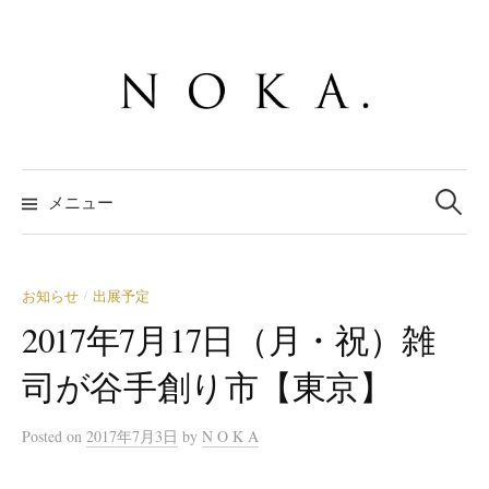
コ
ン
テ
ン
ツ
へ
検
ス
索:
メニュー
キ
ッ
プ
お知らせ
出展予定
/
2017年7月17日（月・祝）雑
司が谷手創り市【東京】
Posted
on
2017年7月3日
by
N O K A