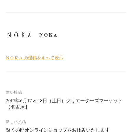
N O K A
N O K A の投稿をすべて表示
投
古い投稿
2017年6月17 & 18日（土日）クリエーターズマーケット
稿
【名古屋】
ナ
ビ
新しい投稿
ゲ
暫くの間オンラインショップをお休みいたします