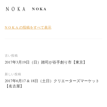
N O K A
N O K A の投稿をすべて表示
投
古い投稿
2017年3月19日（日）雑司が谷手創り市【東京】
稿
ナ
新しい投稿
ビ
2017年6月17 & 18日（土日）クリエーターズマーケット
ゲ
【名古屋】
ー
シ
ョ