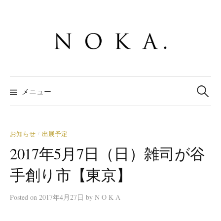
コ
ン
テ
ン
ツ
へ
検
ス
索:
メニュー
キ
ッ
プ
お知らせ
出展予定
/
2017年5月7日（日）雑司が谷
手創り市【東京】
Posted
on
2017年4月27日
by
N O K A