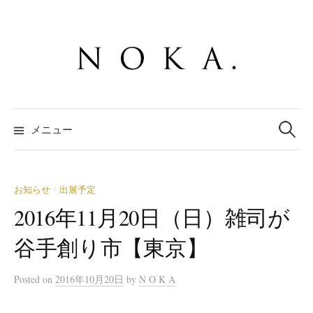
コ
ン
テ
ン
ツ
へ
検
ス
索:
メニュー
キ
ッ
プ
お知らせ
出展予定
/
2016年11月20日（日）雑司が
谷手創り市【東京】
Posted
on
2016年10月20日
by
N O K A