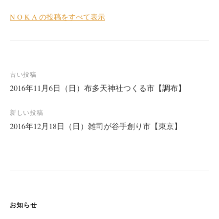
N O K A の投稿をすべて表示
投
古い投稿
2016年11月6日（日）布多天神社つくる市【調布】
稿
ナ
新しい投稿
ビ
2016年12月18日（日）雑司が谷手創り市【東京】
ゲ
ー
シ
ョ
ン
お知らせ