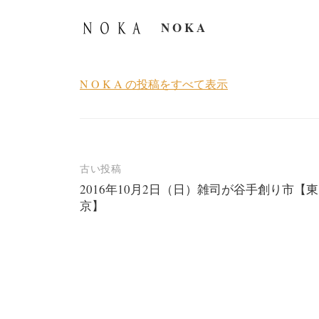
N O K A
N O K A の投稿をすべて表示
投
古い投稿
2016年10月2日（日）雑司が谷手創り市【東
稿
京】
ナ
ビ
ゲ
ー
シ