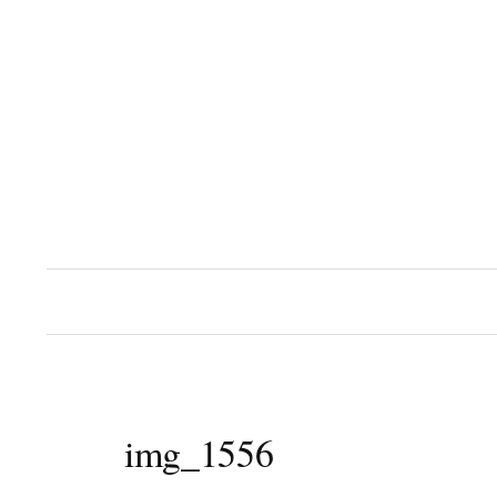
コ
ン
テ
ン
ツ
へ
ス
キ
ッ
プ
img_1556