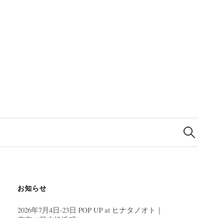
検
索:
お知らせ
2026年7月4日-23日 POP UP at ヒナタノオト｜