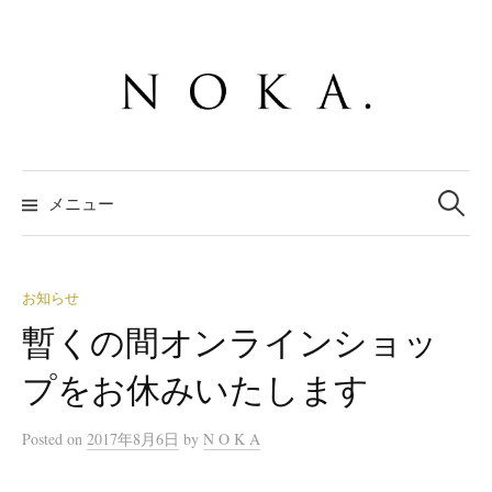
コ
ン
テ
ン
ツ
へ
検
ス
索:
メニュー
キ
ッ
プ
お知らせ
暫くの間オンラインショッ
プをお休みいたします
Posted
on
2017年8月6日
by
N O K A