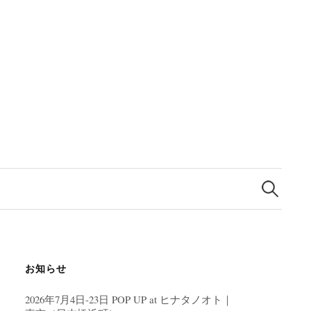
検
索:
お知らせ
2026年7月4日-23日 POP UP at ヒナタノオト｜