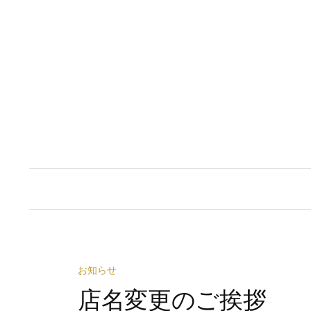
コ
ン
テ
ン
ツ
へ
ス
キ
ッ
プ
お知らせ
店名変更のご挨拶