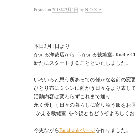
Posted
on
2018年3月1日
by
N O K A
本日3月1日より
かえる洋裁店から「‐かえる裁縫室‐ Kaëlle C
新たにスタートすることといたしました。
いろいろと思う所あっての僅かな名前の変
ひとり布にミシンに向かう日々をより表し
活動内容は変わらずこれまで通り
永く優しく日々の暮らしに寄り添う服をお
‐かえる裁縫室‐を今後ともどうぞよろしく
今更ながら
Facebookページ
を作りました。