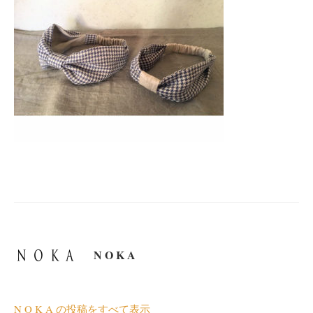
N O K A
N O K A の投稿をすべて表示