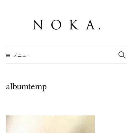
コ
ン
テ
ン
ツ
へ
検
ス
索:
メニュー
キ
ッ
プ
albumtemp