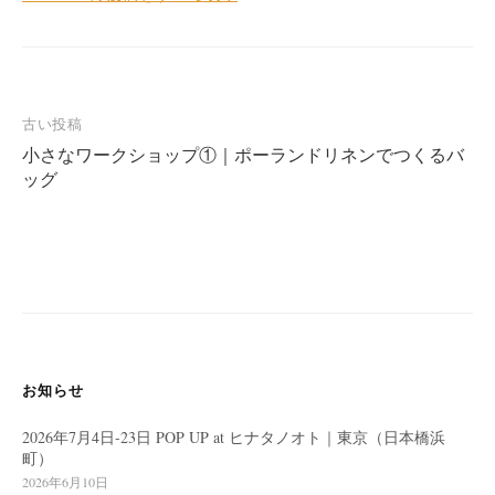
投
古い投稿
小さなワークショップ①｜ポーランドリネンでつくるバ
稿
ッグ
ナ
ビ
ゲ
ー
シ
ョ
ン
お知らせ
2026年7月4日-23日 POP UP at ヒナタノオト｜東京（日本橋浜
町）
2026年6月10日