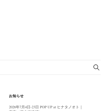
検
索:
お知らせ
2026年7月4日-23日 POP UP at ヒナタノオト｜