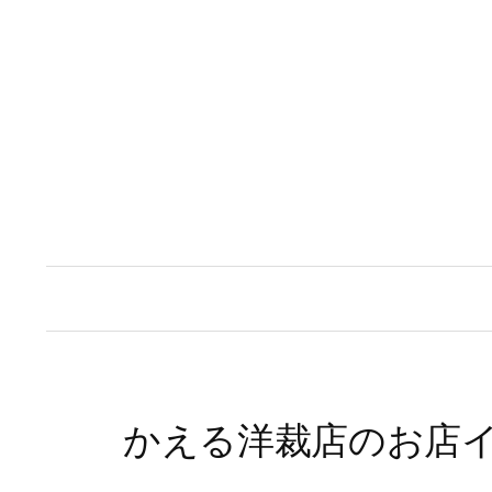
コ
ン
テ
ン
ツ
へ
ス
キ
ッ
プ
かえる洋裁店のお店