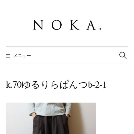
コ
ン
テ
ン
ツ
へ
検
ス
索:
メニュー
キ
ッ
プ
k.70ゆるりらぱんつb-2-1