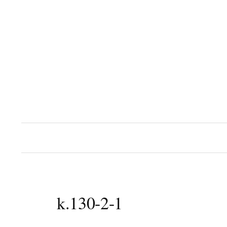
コ
ン
テ
ン
ツ
へ
ス
キ
ッ
プ
k.130-2-1