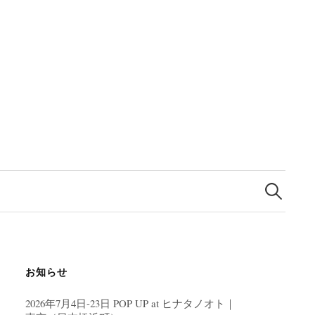
検
索:
お知らせ
2026年7月4日-23日 POP UP at ヒナタノオト｜