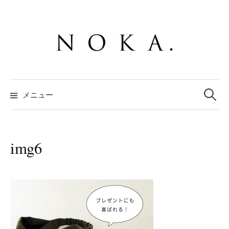
コ
ン
テ
ン
ツ
へ
検
ス
索:
メニュー
キ
ッ
プ
img6