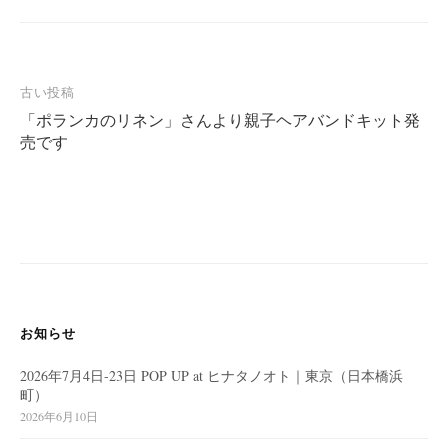
投
古い投稿
「ポランカのリネン」さんより親子ヘアバンドキット発
稿
売です
ナ
ビ
ゲ
ー
シ
ョ
ン
お知らせ
2026年7月4日-23日 POP UP at ヒナタノオト｜東京（日本橋浜
町）
2026年6月10日