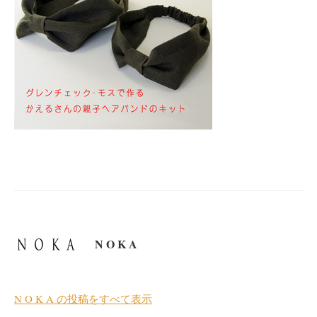
N O K A
N O K A の投稿をすべて表示