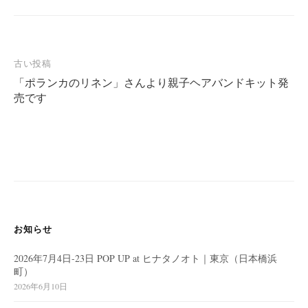
投
古い投稿
「ポランカのリネン」さんより親子ヘアバンドキット発
稿
売です
ナ
ビ
ゲ
ー
シ
ョ
ン
お知らせ
2026年7月4日-23日 POP UP at ヒナタノオト｜東京（日本橋浜
町）
2026年6月10日