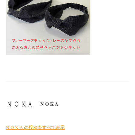
N O K A
N O K A の投稿をすべて表示