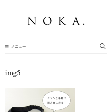
コ
ン
テ
ン
ツ
へ
検
ス
索:
メニュー
キ
ッ
プ
img5