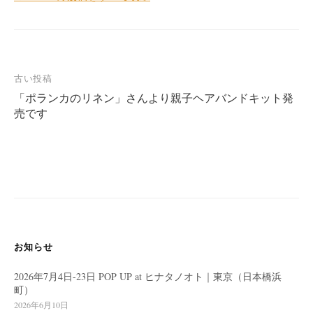
投
古い投稿
「ポランカのリネン」さんより親子ヘアバンドキット発
稿
売です
ナ
ビ
ゲ
ー
シ
ョ
ン
お知らせ
2026年7月4日-23日 POP UP at ヒナタノオト｜東京（日本橋浜
町）
2026年6月10日