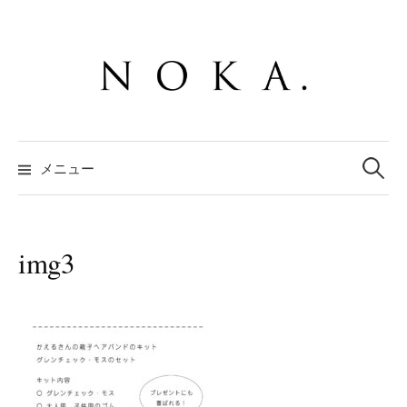
コ
ン
テ
ン
ツ
へ
検
ス
索:
メニュー
キ
ッ
プ
img3