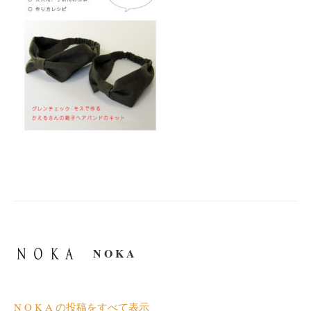
N O K A
N O K A の投稿をすべて表示